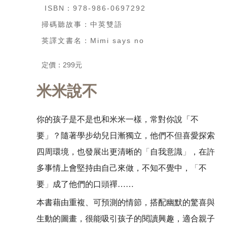
ISBN：978-986-0697292
掃碼聽故事：中英雙語
英譯文書名：Mimi says no
定價：299元
米米說不
你的孩子是不是也和米米一樣，常對你說「不
要」？隨著學步幼兒日漸獨立，他們不但喜愛探索
四周環境，也發展出更清晰的
「
自我意識
」
，在許
多事情上會堅持由自己來做，不知不覺中，
「
不
要
」
成了他們的口頭禪
……
本書藉由重複、可預測的情節，搭配幽默的驚喜與
生動的圖畫，很能吸引孩子的閱讀興趣，適合親子