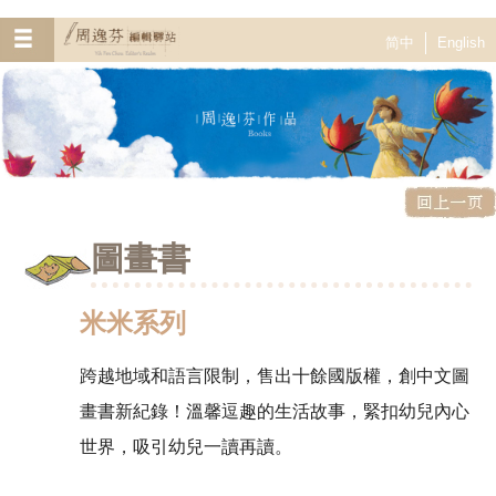
简中
English
圖畫書
米米系列
跨越地域和語言限制，售出十餘國版權，創中文圖
畫書新紀錄！溫馨逗趣的生活故事，緊扣幼兒內心
世界，吸引幼兒一讀再讀。