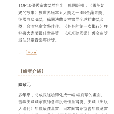
TOP10
優秀童書獎並售出十餘國版權；《雪英奶
奶的故事》獲世界繪本五大獎之一
BIB
金蘋果獎、
德國白烏鴉獎、德國法蘭克福書展全球插畫獎金
獎、台灣兒童文學佳作。《冬冬的第一次飛行》獲
好書大家讀最佳童書獎；《米米聽國樂》獲金曲獎
最佳兒童音樂專輯獎。
《米米系列》
獲優秀童書排行榜TOP10最佳童書，並售出十餘
國版權；
【繪者介紹】
《冬冬的第一次飛行》
獲「好書大家讀」年度最佳童書獎；
陳致元
多年來，將成長經驗轉化成一幅 幅真摯的畫面。
《米米聽國樂》
曾獲美國國家教師會年度最佳童書獎、美國《出版
獲金曲獎最佳兒童音樂專輯獎、冰心兒童文學獎。
人週刊》年度最佳童書、日本圖書館協會年度選書