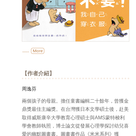
【作者介紹】
周逸芬
兩個孩子的母親。擔任童書編輯二十餘年，曾獲金
鼎獎最佳主編獎。在台灣獲日本文學碩士後，赴美
取得威斯康辛大學教育心理碩士與
AMS
蒙特梭利
學會教師執照，博士論文從發展心理學探討幼兒喜
愛的幽默圖畫書。圖畫書作品《米米系列》獲