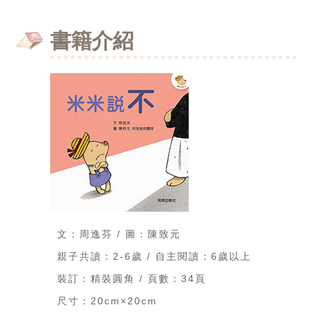
書籍介紹
文：周逸芬 / 圖：陳致元
親子共讀：2-6歲 / 自主閱讀：6歲以上
裝訂：精裝圓角 / 頁數：34頁
尺寸：20cm×20cm