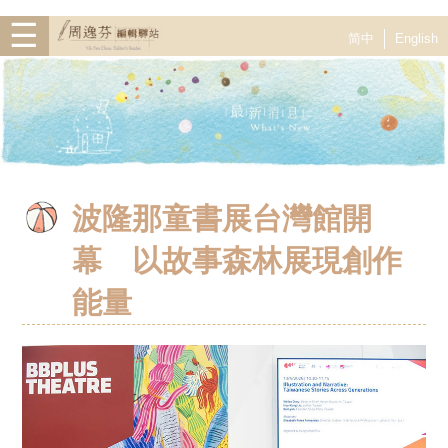
☰
简中
English
波隆那童書展台灣館開
幕 以故事森林展現創作
能量